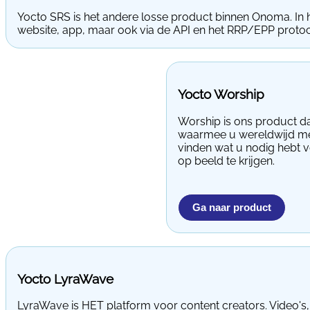
Yocto SRS is het andere losse product binnen Onoma. In h
website, app, maar ook via de API en het RRP/EPP protoc
Yocto Worship
Worship is ons product da
waarmee u wereldwijd mee 
vinden wat u nodig hebt v
op beeld te krijgen.
Ga naar product
Yocto LyraWave
LyraWave is HET platform voor content creators. Video's, a