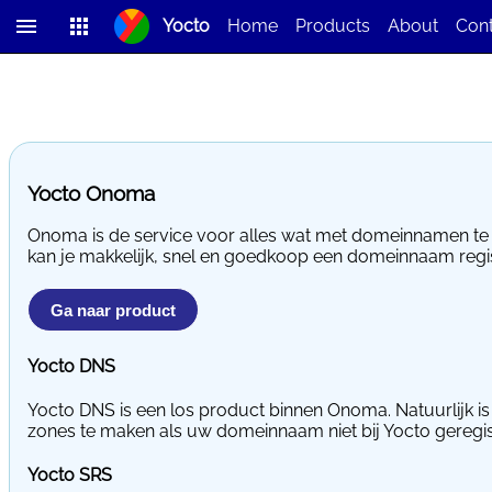
Yocto
Home
Products
About
Con
Team
Partners
Jobs
Fee
Yocto Onoma
Onoma is de service voor alles wat met domeinnamen te m
kan je makkelijk, snel en goedkoop een domeinnaam reg
Ga naar product
Yocto DNS
Yocto DNS is een los product binnen Onoma. Natuurlijk i
zones te maken als uw domeinnaam niet bij Yocto geregist
Yocto SRS