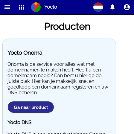
Yocto
Home
Producten
Over
Contact
FAQ
Producten
Team
Partners
Vacatures
Feedback
Yocto Onoma
Onoma is de service voor alles wat met
domeinnamen te maken heeft. Heeft u een
domeinnaam nodig? Dan bent u hier op de
juiste plek. Hier kan je makkelijk, snel en
goedkoop een domeinnaam registeren en uw
DNS beheren.
Ga naar product
Yocto DNS