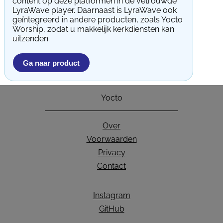
content op deze platformen in de vetrouwde
LyraWave player. Daarnaast is LyraWave ook
geïntegreerd in andere producten, zoals Yocto
Worship, zodat u makkelijk kerkdiensten kan
uitzenden.
Ga naar product
Yocto
Over
Voorwaarden
Privacy
Contact
Instagram
GitHub